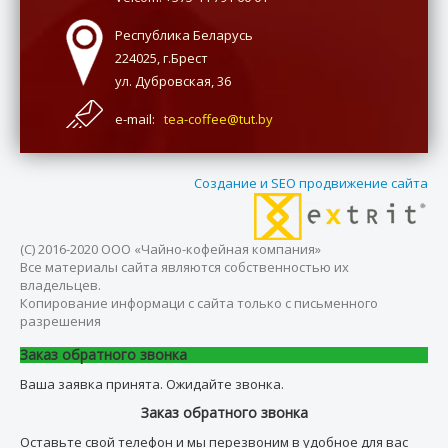
Республика Беларусь
224025, г.Брест
ул. Дубровская, 36
e-mail:
tea-coffee@tut.by
Создание и SEO продвижение сайта
(С) 2016-2020 ООО «Чайно-кофейная компания»
Все материалы сайта являются собственностью их
владельцев.
Копирование информаци с сайта только с письменного
разрешения
Заказ обратного звонка
Ваша заявка принята. Ожидайте звонка.
Заказ обратного звонка
Оставьте свой телефон и мы перезвоним в удобное для вас